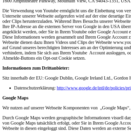
1600 Amphitheatre Parkway, Mountain View, CA 94043-1351, USA
Die Verwendung von Youtube ermöglicht uns die Einbettung von versc
Unterseite unserer Webseite aufgerufen wird auf der eine derartige E
oder Clips herunterzuladen. Während Ihres Besuchs unserer Webseite
Ihre IP-Adresse an die externen Server von Google in den USA übermit
angeklickt werden, oder Sie in Ihrem Youtube oder Google Account e
Diese Informationen werden gesammelt und Ihrem Google Account zug
Webseite dienen dazu Ihnen Videos und Clips der Webseite www.yout
auf Grund unseres berechtigten Interesses am an der Optimierung und
verhindern, indem Sie sich aus Ihrem Youtube Account ausloggen, o
Abmelde-Buttons ein Opt-out Cookie setzen.
Informationen zum Drittanbieter:
Sitz innerhalb der EU: Google Dublin, Google Ireland Ltd., Gordon H
Datenschutzerklärung:
http://www.google.de/intl/de/policies/pr
Google Maps
Wir nutzen auf unserer Webseite Komponenten von „Google Maps“, 
Durch Google Maps werden geographische Informationen visuell darge
von Google Maps tatsächlich erfolgt, oder Sie in Ihrem Google Accou
Webseite in diesen eingeloggt sind. Diese Daten werden an externe