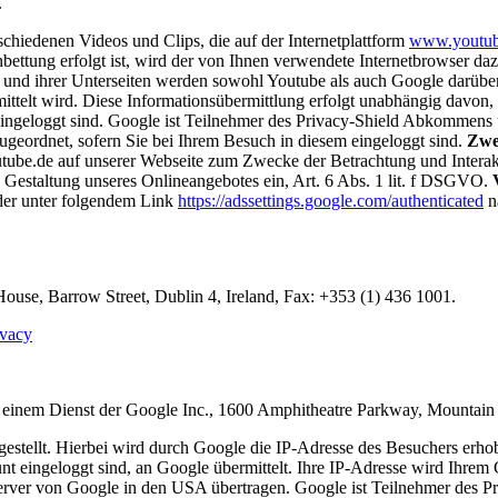
.
hiedenen Videos und Clips, die auf der Internetplattform
www.youtub
inbettung erfolgt ist, wird der von Ihnen verwendete Internetbrowser d
 und ihrer Unterseiten werden sowohl Youtube als auch Google darüber 
telt wird. Diese Informationsübermittlung erfolgt unabhängig davon, o
ingeloggt sind. Google ist Teilnehmer des Privacy-Shield Abkommens un
eordnet, sofern Sie bei Ihrem Besuch in diesem eingeloggt sind.
Zwe
ube.de auf unserer Webseite zum Zwecke der Betrachtung und Interakt
 Gestaltung unseres Onlineangebotes ein, Art. 6 Abs. 1 lit. f DSGVO.
der unter folgendem Link
https://adssettings.google.com/authenticated
n
ouse, Barrow Street, Dublin 4, Ireland, Fax: +353 (1) 436 1001.
ivacy
einem Dienst der Google Inc., 1600 Amphitheatre Parkway, Mountain 
stellt. Hierbei wird durch Google die IP-Adresse des Besuchers erho
nt eingeloggt sind, an Google übermittelt. Ihre IP-Adresse wird Ihre
 Server von Google in den USA übertragen. Google ist Teilnehmer des