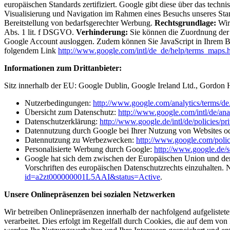
europäischen Standards zertifiziert. Google gibt diese über das tech
Visualisierung und Navigation im Rahmen eines Besuchs unseres Sta
Bereitstellung von bedarfsgerechter Werbung.
Rechtsgrundlage:
Wir 
Abs. 1 lit. f DSGVO.
Verhinderung:
Sie können die Zuordnung der 
Google Account ausloggen. Zudem können Sie JavaScript in Ihrem Br
folgendem Link
http://www.google.com/intl/de_de/help/terms_maps.
Informationen zum Drittanbieter:
Sitz innerhalb der EU: Google Dublin, Google Ireland Ltd., Gordon H
Nutzerbedingungen:
http://www.google.com/analytics/terms/de
Übersicht zum Datenschutz:
http://www.google.com/intl/de/anal
Datenschutzerklärung:
http://www.google.de/intl/de/policies/pr
Datennutzung durch Google bei Ihrer Nutzung von Websites od
Datennutzung zu Werbezwecken:
http://www.google.com/polic
Personalisierte Werbung durch Google:
http://www.google.de/s
Google hat sich dem zwischen der Europäischen Union und d
Vorschriften des europäischen Datenschutzrechts einzuhalten.
id=a2zt000000001L5AAI&status=Active
.
Unsere Onlinepräsenzen bei sozialen Netzwerken
Wir betreiben Onlinepräsenzen innerhalb der nachfolgend aufgelistet
verarbeitet. Dies erfolgt im Regelfall durch Cookies, die auf dem v