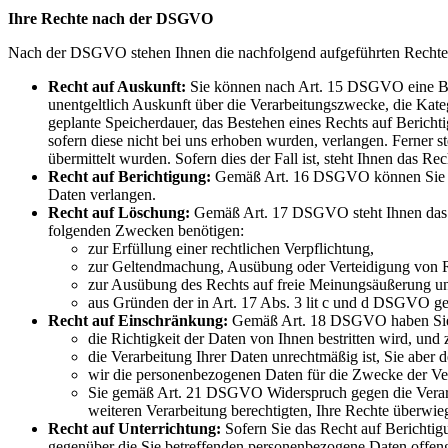
Ihre Rechte nach der DSGVO
Nach der DSGVO stehen Ihnen die nachfolgend aufgeführten Rechte zu
Recht auf Auskunft:
Sie können nach Art. 15 DSGVO eine Bes
unentgeltlich Auskunft über die Verarbeitungszwecke, die Kat
geplante Speicherdauer, das Bestehen eines Rechts auf Berich
sofern diese nicht bei uns erhoben wurden, verlangen. Ferner s
übermittelt wurden. Sofern dies der Fall ist, steht Ihnen das 
Recht auf Berichtigung:
Gemäß Art. 16 DSGVO können Sie die 
Daten verlangen.
Recht auf Löschung:
Gemäß Art. 17 DSGVO steht Ihnen das Re
folgenden Zwecken benötigen:
zur Erfüllung einer rechtlichen Verpflichtung,
zur Geltendmachung, Ausübung oder Verteidigung von 
zur Ausübung des Rechts auf freie Meinungsäußerung un
aus Gründen der in Art. 17 Abs. 3 lit c und d DSGVO gen
Recht auf Einschränkung:
Gemäß Art. 18 DSGVO haben Sie d
die Richtigkeit der Daten von Ihnen bestritten wird, und
die Verarbeitung Ihrer Daten unrechtmäßig ist, Sie aber
wir die personenbezogenen Daten für die Zwecke der Ve
Sie gemäß Art. 21 DSGVO Widerspruch gegen die Verarbeit
weiteren Verarbeitung berechtigten, Ihre Rechte überwie
Recht auf Unterrichtung:
Sofern Sie das Recht auf Berichtig
gegenüber die Sie betreffenden personenbezogene Daten offeng