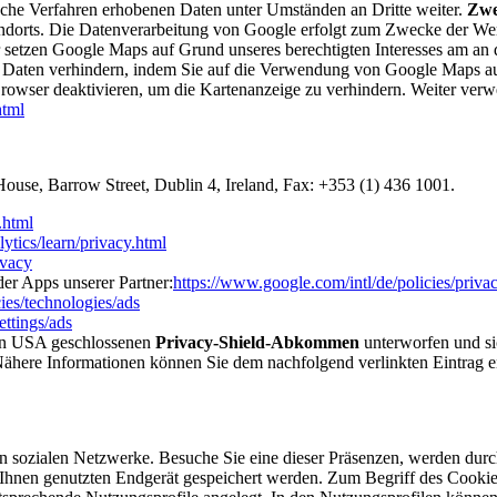
nische Verfahren erhobenen Daten unter Umständen an Dritte weiter.
Zwe
ndorts. Die Datenverarbeitung von Google erfolgt zum Zwecke der We
setzen Google Maps auf Grund unseres berechtigten Interesses am an 
Daten verhindern, indem Sie auf die Verwendung von Google Maps auf
owser deaktivieren, um die Kartenanzeige zu verhindern. Weiter ver
html
ouse, Barrow Street, Dublin 4, Ireland, Fax: +353 (1) 436 1001.
.html
ytics/learn/privacy.html
ivacy
er Apps unserer Partner:
https://www.google.com/intl/de/policies/privac
ies/technologies/ads
ettings/ads
en USA geschlossenen
Privacy-Shield-Abkommen
unterworfen und sic
 Nähere Informationen können Sie dem nachfolgend verlinkten Eintrag
en sozialen Netzwerke. Besuche Sie eine dieser Präsenzen, werden dur
on Ihnen genutzten Endgerät gespeichert werden. Zum Begriff des Cooki