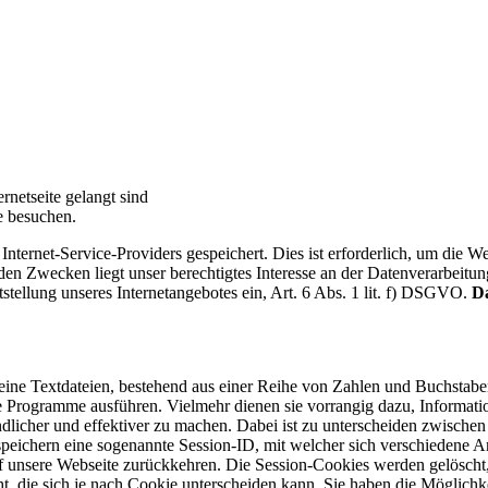
ernetseite gelangt sind
te besuchen.
nternet-Service-Providers gespeichert. Dies ist erforderlich, um die 
nden Zwecken liegt unser berechtigtes Interesse an der Datenverarbeitu
itstellung unseres Internetangebotes ein, Art. 6 Abs. 1 lit. f) DSGVO.
D
kleine Textdateien, bestehend aus einer Reihe von Zahlen und Buchstab
e Programme ausführen. Vielmehr dienen sie vorrangig dazu, Informat
ndlicher und effektiver zu machen. Dabei ist zu unterscheiden zwischen
 speichern eine sogenannte Session-ID, mit welcher sich verschiedene 
 unsere Webseite zurückkehren. Die Session-Cookies werden gelöscht, 
, die sich je nach Cookie unterscheiden kann. Sie haben die Möglichkei