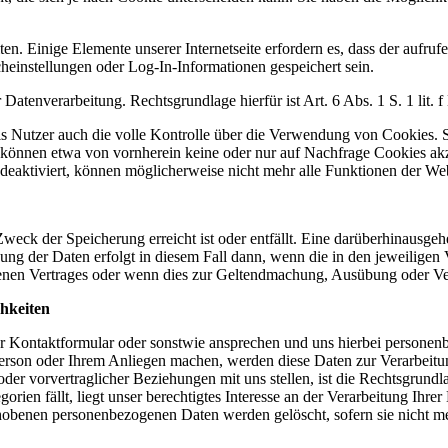
ten. Einige Elemente unserer Internetseite erfordern es, dass der aufr
einstellungen oder Log-In-Informationen gespeichert sein.
 Datenverarbeitung. Rechtsgrundlage hierfür ist Art. 6 Abs. 1 S. 1 lit
 Nutzer auch die volle Kontrolle über die Verwendung von Cookies. Sie
 können etwa von vornherein keine oder nur auf Nachfrage Cookies akz
deaktiviert, können möglicherweise nicht mehr alle Funktionen der We
eck der Speicherung erreicht ist oder entfällt. Eine darüberhinausgeh
g der Daten erfolgt in diesem Fall dann, wenn die in den jeweiligen Vo
senen Vertrages oder wenn dies zur Geltendmachung, Ausübung oder Ver
hkeiten
ser Kontaktformular oder sonstwie ansprechen und uns hierbei person
erson oder Ihrem Anliegen machen, werden diese Daten zur Verarbeitun
er vorvertraglicher Beziehungen mit uns stellen, ist die Rechtsgrundlag
ien fällt, liegt unser berechtigtes Interesse an der Verarbeitung Ihr
obenen personenbezogenen Daten werden gelöscht, sofern sie nicht mehr 