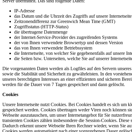
Server übermittelt. Das sind folgende Daten:
IP-Adresse
das Datum und die Uhrzeit des Zugriffs auf unsere Internetseite
Zeitzonendifferenz zur Greenwich Mean Time (GMT)
Zugriffsstatus (HTTP-Status)
die übertragene Datenmenge
der Internet-Service-Provider des zugreifenden Systems
der von Ihnen verwendete Browsertyp und dessen Version
das von Ihnen verwendete Betriebssystem
die Internetseite, von welcher Sie gegebenenfalls auf unsere Int
die Seiten bzw. Unterseiten, welche Sie auf unserer Internetsei
Die vorgenannten Daten werden als Logfiles auf den Servern unseres I
sowie die Stabilität und Sicherheit zu gewährleisten. In den vorstehe
unseres berechtigten Interesses an einer effizienten und sicheren Bere
werden für die Dauer von 7 Tagen gespeichert und dann gelöscht.
Cookies
Unsere Internetseite nutzt Cookies. Bei Cookies handelt es sich um 
gespeichert werden. Cookies übertragen weder Viren noch können si
Webseite auszutauschen, um unser Internetangebot für Sie nutzerfreu
transienten Cookies zählen insbesondere die Session-Cookies. Diese
Dadurch erkennt unsere Webseite Ihren Rechner wieder, wenn Sie auf
Cookies werden automatisiert nach einer vorgegebenen Dauer gelöscht