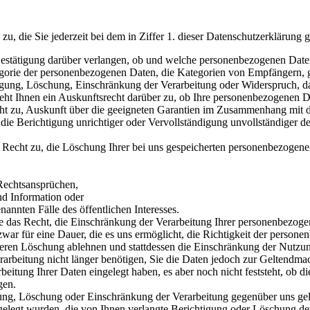
, die Sie jederzeit bei dem in Ziffer 1. dieser Datenschutzerklärung
tätigung darüber verlangen, ob und welche personenbezogenen Daten 
egorie der personenbezogenen Daten, die Kategorien von Empfängern, 
tigung, Löschung, Einschränkung der Verarbeitung oder Widerspruch, d
teht Ihnen ein Auskunftsrecht darüber zu, ob Ihre personenbezogenen Da
Recht zu, Auskunft über die geeigneten Garantien im Zusammenhang mit d
Berichtigung unrichtiger oder Vervollständigung unvollständiger der
cht zu, die Löschung Ihrer bei uns gespeicherten personenbezogenen 
Rechtsansprüchen,
d Information oder
annten Fälle des öffentlichen Interesses.
as Recht, die Einschränkung der Verarbeitung Ihrer personenbezoge
 zwar für eine Dauer, die es uns ermöglicht, die Richtigkeit der perso
 deren Löschung ablehnen und stattdessen die Einschränkung der Nutzu
rarbeitung nicht länger benötigen, Sie die Daten jedoch zur Geltend
ung Ihrer Daten eingelegt haben, es aber noch nicht feststeht, ob die
gen.
ung, Löschung oder Einschränkung der Verarbeitung gegenüber uns gelt
elegt wurden, die von Ihnen verlangte Berichtigung oder Löschung der 